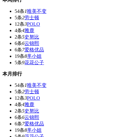
54条
1
唯美不变
5条
2
劳士顿
12条
3
POLO
4条
4
雅鹿
2条
5
史努比
6条
6
云锦熙
6条
7
爱格优品
19条
8
芈小姐
5条
9
花花公子
本月排行
54条
1
唯美不变
5条
2
劳士顿
12条
3
POLO
4条
4
雅鹿
2条
5
史努比
6条
6
云锦熙
6条
7
爱格优品
19条
8
芈小姐
5条
9
花花公子