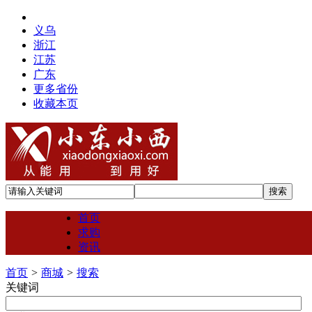
义乌
浙江
江苏
广东
更多省份
收藏本页
首页
求购
资讯
首页
>
商城
>
搜索
关键词