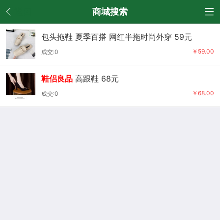
返回
商城搜索
包头拖鞋 夏季百搭 网红半拖时尚外穿 59元
￥59.00
成交:0
鞋侣良品
高跟鞋 68元
￥68.00
成交:0