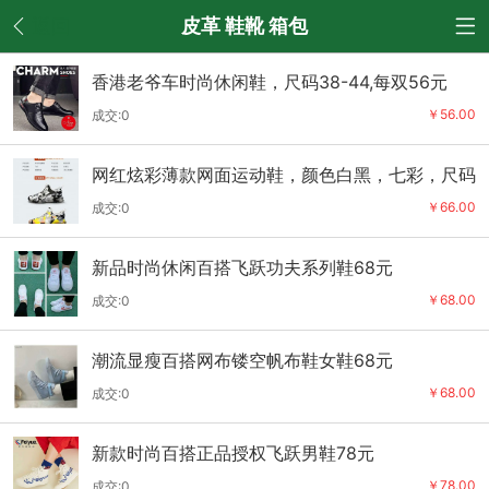
返回
皮革 鞋靴 箱包
香港老爷车时尚休闲鞋，尺码38-44,每双56元
￥56.00
成交:0
网红炫彩薄款网面运动鞋，颜色白黑，七彩，尺码
39-44码，66元
￥66.00
成交:0
新品时尚休闲百搭飞跃功夫系列鞋68元
￥68.00
成交:0
潮流显瘦百搭网布镂空帆布鞋女鞋68元
￥68.00
成交:0
新款时尚百搭正品授权飞跃男鞋78元
￥78.00
成交:0