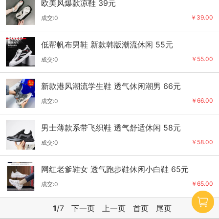
欧美风爆款凉鞋 39元
￥39.00
成交:0
低帮帆布男鞋 新款韩版潮流休闲 55元
￥55.00
成交:0
新款港风潮流学生鞋 透气休闲潮男 66元
￥66.00
成交:0
男士薄款系带飞织鞋 透气舒适休闲 58元
￥58.00
成交:0
网红老爹鞋女 透气跑步鞋休闲小白鞋 65元
￥65.00
成交:0
1
/7
下一页
上一页
首页
尾页