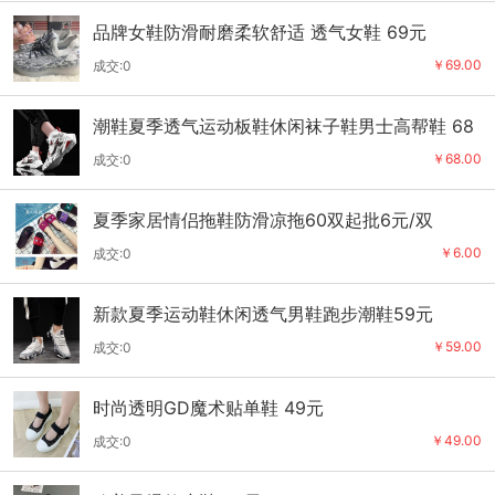
品牌女鞋防滑耐磨柔软舒适 透气女鞋 69元
￥69.00
成交:0
潮鞋夏季透气运动板鞋休闲袜子鞋男士高帮鞋 68
元
￥68.00
成交:0
夏季家居情侣拖鞋防滑凉拖60双起批6元/双
￥6.00
成交:0
新款夏季运动鞋休闲透气男鞋跑步潮鞋59元
￥59.00
成交:0
时尚透明GD魔术贴单鞋 49元
￥49.00
成交:0