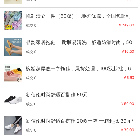
拖鞋清仓一件（60双），地摊优选，全国包邮到
家 249元
￥249.00
成交:0
品韵家居拖鞋， 耐脏易清洗，舒适防滑时尚，50
0双起批10.5元
￥10.50
成交:0
橡塑超厚底一字拖鞋，尾货处理，100双起批，6.
5元
￥6.60
成交:0
新佰伦时尚舒适百搭鞋 59元
￥59.00
成交:0
新佰伦时尚舒适百搭鞋 20双一箱 一箱起批 39元/
双
￥39.00
成交:0