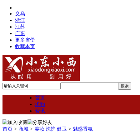
义乌
浙江
江苏
广东
更多省份
收藏本页
首页
求购
资讯
首页
>
商城
>
美妆 洗护 健卫
>
魅惑香氛