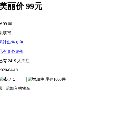
美丽价 99元
￥
99.00
未填写
累计出售
0
件
已有
0
条评价
已有
2419
人关注
2020-04-10
件 库存1000件