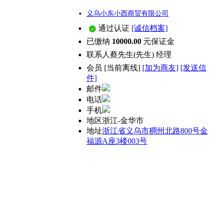
义乌小东小西商贸有限公司
通过认证
[诚信档案]
已缴纳
10000.00
元保证金
联系人
蔡先生(先生) 经理
会员
[
当前离线
]
[加为商友]
[发送信
件]
邮件
电话
手机
地区
浙江-金华市
地址
浙江省义乌市稠州北路800号金
福源A座3楼003号